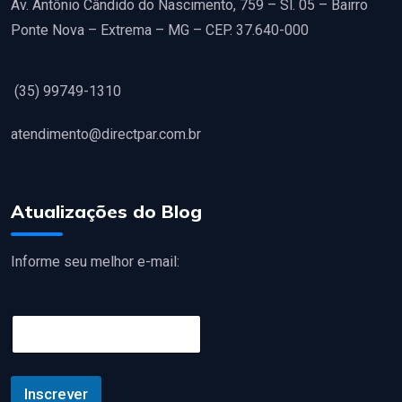
Av. Antônio Cândido do Nascimento, 759 – Sl. 05 – Bairro
Ponte Nova – Extrema – MG – CEP. 37.640-000
(35) 99749-1310
atendimento@directpar.com.br
Atualizações do Blog
Informe seu melhor e-mail:
E
m
a
i
l
Inscrever