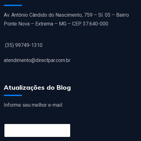
Av. Antônio Cândido do Nascimento, 759 – Sl. 05 – Bairro
Ponte Nova – Extrema – MG – CEP. 37.640-000
(35) 99749-1310
atendimento@directpar.com.br
Atualizações do Blog
Informe seu melhor e-mail:
E
m
a