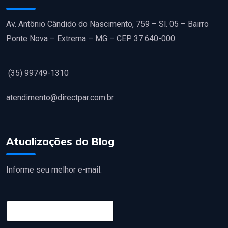
Av. Antônio Cândido do Nascimento, 759 – Sl. 05 – Bairro
Ponte Nova – Extrema – MG – CEP. 37.640-000
(35) 99749-1310
atendimento@directpar.com.br
Atualizações do Blog
Informe seu melhor e-mail:
E
m
a