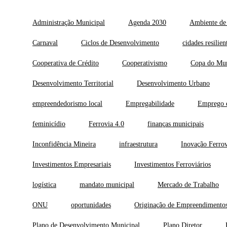
Administração Municipal
Agenda 2030
Ambiente de
Carnaval
Ciclos de Desenvolvimento
cidades resilien
Cooperativa de Crédito
Cooperativismo
Copa do Mu
Desenvolvimento Territorial
Desenvolvimento Urbano
empreendedorismo local
Empregabilidade
Emprego 
feminicídio
Ferrovia 4.0
finanças municipais
Inconfidência Mineira
infraestrutura
Inovação Ferrov
Investimentos Empresariais
Investimentos Ferroviários
logística
mandato municipal
Mercado de Trabalho
ONU
oportunidades
Originação de Empreendimento
Plano de Desenvolvimento Municipal
Plano Diretor