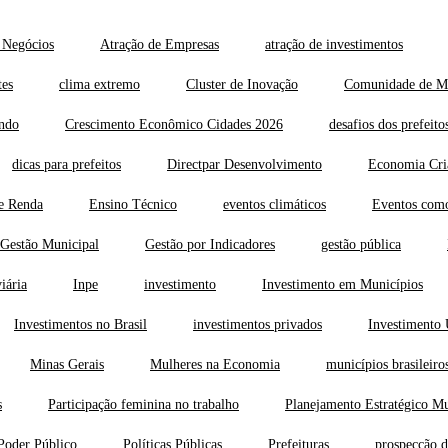
 Negócios
Atração de Empresas
atração de investimentos
tes
clima extremo
Cluster de Inovação
Comunidade de M
ndo
Crescimento Econômico Cidades 2026
desafios dos prefeito
dicas para prefeitos
Directpar Desenvolvimento
Economia Cri
e Renda
Ensino Técnico
eventos climáticos
Eventos como
Gestão Municipal
Gestão por Indicadores
gestão pública
iária
Inpe
investimento
Investimento em Municípios
Investimentos no Brasil
investimentos privados
Investimento
Minas Gerais
Mulheres na Economia
municípios brasileiro
s
Participação feminina no trabalho
Planejamento Estratégico Mu
Poder Público
Políticas Públicas
Prefeituras
prospecção d