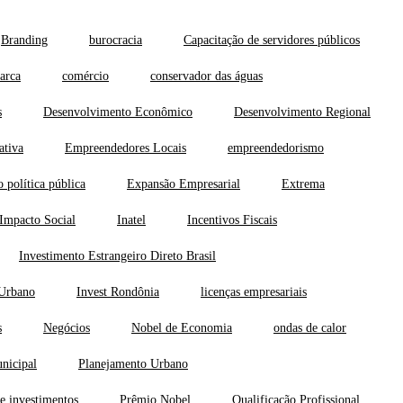
Branding
burocracia
Capacitação de servidores públicos
arca
comércio
conservador das águas
s
Desenvolvimento Econômico
Desenvolvimento Regional
ativa
Empreendedores Locais
empreendedorismo
 política pública
Expansão Empresarial
Extrema
Impacto Social
Inatel
Incentivos Fiscais
Investimento Estrangeiro Direto Brasil
 Urbano
Invest Rondônia
licenças empresariais
s
Negócios
Nobel de Economia
ondas de calor
nicipal
Planejamento Urbano
e investimentos
Prêmio Nobel
Qualificação Profissional