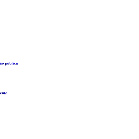
tão pública
rente