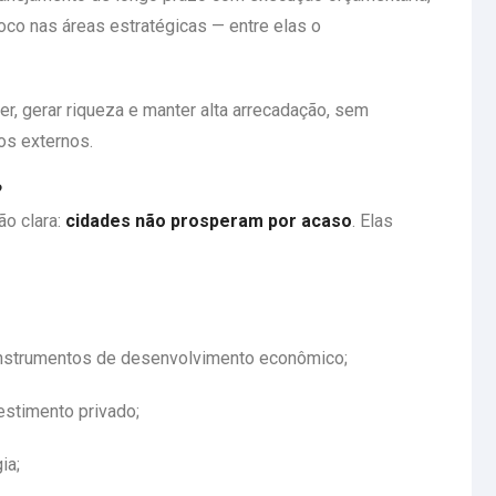
 foco nas áreas estratégicas — entre elas o
r, gerar riqueza e manter alta arrecadação, sem
os externos.
?
ão clara:
cidades não prosperam por acaso
. Elas
instrumentos de desenvolvimento econômico;
estimento privado;
ia;