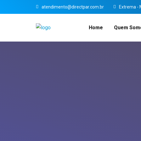
atendimento@directpar.com.br
Extrema -
Home
Quem Som