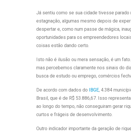
Já sentiu como se sua cidade tivesse parado
estagnação, algumas mesmo depois de experi
despertar e, como num passe de mágica, ina
oportunidades para os empreendedores locais 
coisas estão dando certo.
Isto não é ilusão ou mera sensação, é um fat
mas percebemos claramente nos sinais do dia 
busca de estudo ou emprego, comércios fechan
De acordo com dados do
IBGE
, 4.384 municíp
Brasil, que é de R$ 53.886,67. Isso represent
ao longo do tempo, não conseguiram gerar riq
curtos e frágeis de desenvolvimento.
Outro indicador importante da geração de riqu