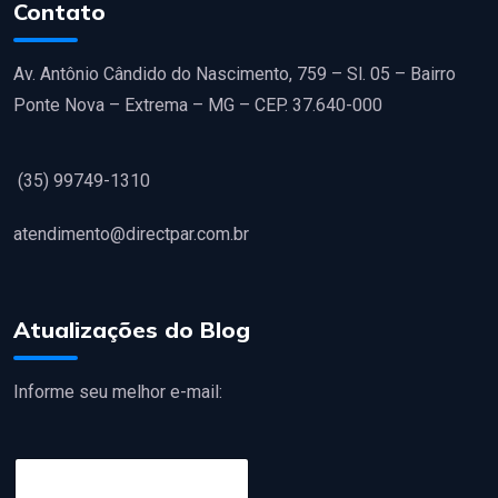
Contato
Av. Antônio Cândido do Nascimento, 759 – Sl. 05 – Bairro
Ponte Nova – Extrema – MG – CEP. 37.640-000
(35) 99749-1310
atendimento@directpar.com.br
Atualizações do Blog
Informe seu melhor e-mail:
E
m