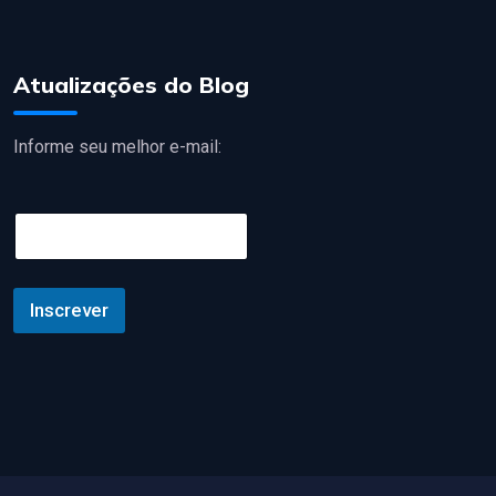
Atualizações do Blog
Informe seu melhor e-mail:
E
m
a
i
l
Inscrever
*