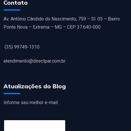
Contato
Av. Antônio Cândido do Nascimento, 759 – Sl. 05 – Bairro
Ponte Nova – Extrema – MG – CEP. 37.640-000
(35) 99749-1310
atendimento@directpar.com.br
Atualizações do Blog
Informe seu melhor e-mail:
E
m