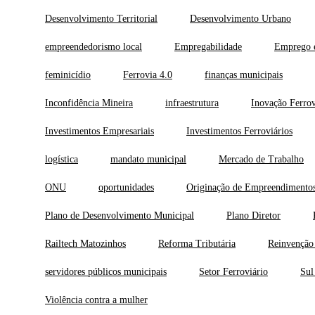
Desenvolvimento Territorial
Desenvolvimento Urbano
empreendedorismo local
Empregabilidade
Emprego 
feminicídio
Ferrovia 4.0
finanças municipais
Inconfidência Mineira
infraestrutura
Inovação Ferrov
Investimentos Empresariais
Investimentos Ferroviários
logística
mandato municipal
Mercado de Trabalho
ONU
oportunidades
Originação de Empreendimento
Plano de Desenvolvimento Municipal
Plano Diretor
Railtech Matozinhos
Reforma Tributária
Reinvenção
servidores públicos municipais
Setor Ferroviário
Sul
Violência contra a mulher