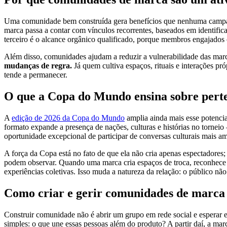
Uma comunidade bem construída gera benefícios que nenhuma campanh
marca passa a contar com vínculos recorrentes, baseados em identifi
terceiro é o alcance orgânico qualificado, porque membros engajados
Além disso, comunidades ajudam a reduzir a vulnerabilidade das marca
mudanças de regra.
Já quem cultiva espaços, rituais e interações p
tende a permanecer.
O que a Copa do Mundo ensina sobre pert
A
edição de 2026 da Copa do Mundo
amplia ainda mais esse potencia
formato expande a presença de nações, culturas e histórias no torneio
oportunidade excepcional de participar de conversas culturais mais a
A força da Copa está no fato de que ela não cria apenas espectadores;
podem observar. Quando uma marca cria espaços de troca, reconhece seu
experiências coletivas. Isso muda a natureza da relação: o público nã
Como criar e gerir comunidades de marca 
Construir comunidade não é abrir um grupo em rede social e esperar e
simples: o que une essas pessoas além do produto? A partir daí, a ma