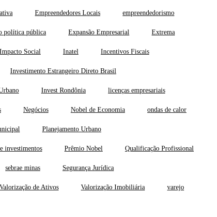
ativa
Empreendedores Locais
empreendedorismo
 política pública
Expansão Empresarial
Extrema
Impacto Social
Inatel
Incentivos Fiscais
Investimento Estrangeiro Direto Brasil
 Urbano
Invest Rondônia
licenças empresariais
s
Negócios
Nobel de Economia
ondas de calor
nicipal
Planejamento Urbano
e investimentos
Prêmio Nobel
Qualificação Profissional
sebrae minas
Segurança Jurídica
Valorização de Ativos
Valorização Imobiliária
varejo