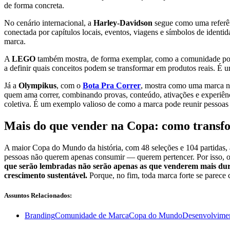
de forma concreta.
No cenário internacional, a
Harley-Davidson
segue como uma referên
conectada por capítulos locais, eventos, viagens e símbolos de identi
marca.
A
LEGO
também mostra, de forma exemplar, como a comunidade pod
a definir quais conceitos podem se transformar em produtos reais. É 
Já a
Olympikus
, com o
Bota Pra Correr
, mostra como uma marca na
quem ama correr, combinando provas, conteúdo, ativações e experiências
coletiva. É um exemplo valioso de como a marca pode reunir pessoas 
Mais do que vender na Copa: como transf
A maior Copa do Mundo da história, com 48 seleções e 104 partidas, a
pessoas não querem apenas consumir — querem pertencer. Por isso, o
que serão lembradas não serão apenas as que venderem mais du
crescimento sustentável.
Porque, no fim, toda marca forte se parece 
Assuntos Relacionados:
Branding
Comunidade de Marca
Copa do Mundo
Desenvolvime