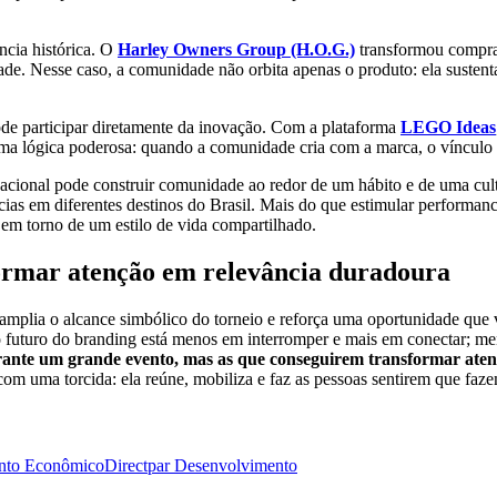
cia histórica. O
Harley Owners Group (H.O.G.)
transformou compra
dade. Nesse caso, a comunidade não orbita apenas o produto: ela susten
e participar diretamente da inovação. Com a plataforma
LEGO Ideas
uma lógica poderosa: quando a comunidade cria com a marca, o vínculo 
cional pode construir comunidade ao redor de um hábito e de uma cultu
 em diferentes destinos do Brasil. Mais do que estimular performance, a
em torno de um estilo de vida compartilhado.
ormar atenção em relevância duradoura
mplia o alcance simbólico do torneio e reforça uma oportunidade que v
 futuro do branding está menos em interromper e mais em conectar; me
rante um grande evento, mas as que conseguirem transformar ate
com uma torcida: ela reúne, mobiliza e faz as pessoas sentirem que faze
nto Econômico
Directpar Desenvolvimento