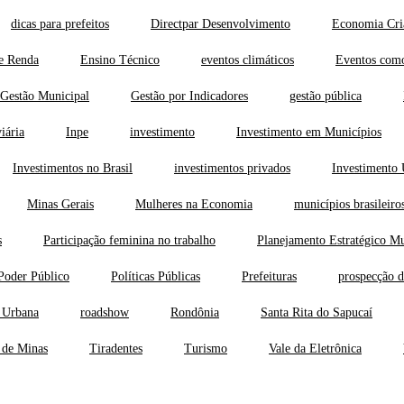
dicas para prefeitos
Directpar Desenvolvimento
Economia Cri
e Renda
Ensino Técnico
eventos climáticos
Eventos como
Gestão Municipal
Gestão por Indicadores
gestão pública
iária
Inpe
investimento
Investimento em Municípios
Investimentos no Brasil
investimentos privados
Investimento
Minas Gerais
Mulheres na Economia
municípios brasileiro
s
Participação feminina no trabalho
Planejamento Estratégico Mu
Poder Público
Políticas Públicas
Prefeituras
prospecção d
 Urbana
roadshow
Rondônia
Santa Rita do Sapucaí
 de Minas
Tiradentes
Turismo
Vale da Eletrônica