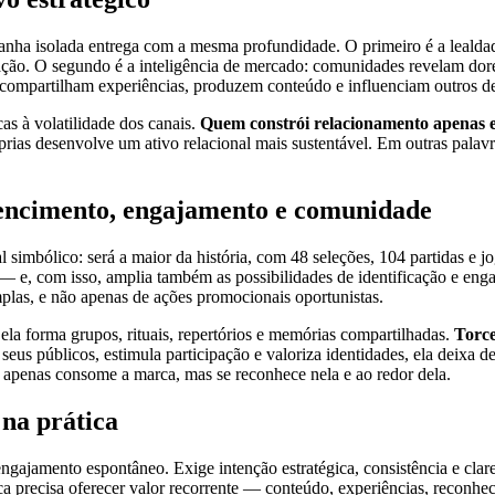
a isolada entrega com a mesma profundidade. O primeiro é a lealdad
cação. O segundo é a inteligência de mercado: comunidades revelam dor
 compartilham experiências, produzem conteúdo e influenciam outros de
s à volatilidade dos canais.
Quem constrói relacionamento apenas em
róprias desenvolve um ativo relacional mais sustentável. Em outras pala
encimento, engajamento e comunidade
l simbólico: será a maior da história, com 48 seleções, 104 partidas e
 — e, com isso, amplia também as possibilidades de identificação e eng
mplas, e não apenas de ações promocionais oportunistas.
 ela forma grupos, rituais, repertórios e memórias compartilhadas.
Torce
s públicos, estimula participação e valoriza identidades, ela deixa de
o apenas consome a marca, mas se reconhece nela e ao redor dela.
na prática
ngajamento espontâneo. Exige intenção estratégica, consistência e clar
rca precisa oferecer valor recorrente — conteúdo, experiências, reconh