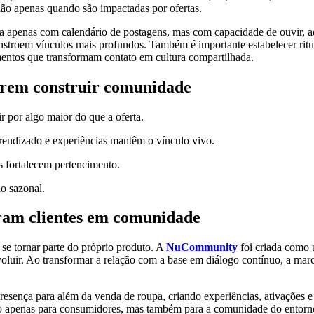
não apenas quando são impactadas por ofertas.
a apenas com calendário de postagens, mas com capacidade de ouvir, ad
 constroem vínculos mais profundos. Também é importante estabelecer rit
mentos que transformam contato em cultura compartilhada.
erem construir comunidade
r por algo maior do que a oferta.
rendizado e experiências mantêm o vínculo vivo.
is fortalecem pertencimento.
o sazonal.
ram clientes em comunidade
e tornar parte do próprio produto. A
NuCommunity
foi criada como u
oluir. Ao transformar a relação com a base em diálogo contínuo, a ma
presença para além da venda de roupa, criando experiências, ativações e 
não apenas para consumidores, mas também para a comunidade do entorn