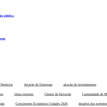
tão pública
rente
 Negócios
Atração de Empresas
atração de investimentos
tes
clima extremo
Cluster de Inovação
Comunidade de M
ndo
Crescimento Econômico Cidades 2026
desafios dos prefeito